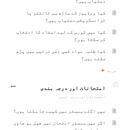
دستیاب ہیں؟
کیا ویڈیوز کے ساتھ سب ٹائٹلز یا
ٹرانسکرپٹس دستیاب ہیں؟
کیا میں کورس کے لیے استاد کا انتخاب
کر سکتا ہوں؟
کیا طلبہ مواد کسی بھی ترتیب میں پڑھ
سکتے ہیں؟
مزید
امتحانات اور درجہ بندی
امتحانات اور درجہ بندی
میں اگلے سمسٹر میں کیسے جا سکتا ہوں؟
اگر میں سمسٹر امتحان میں فیل ہو جاؤں