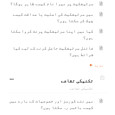
سرٹیفکیٹ پر میرا نام کیسے ظاہر ہوگا؟
میں سرٹیفکیٹ کی اصلیت یا صداقت کیسے
چیک کر سکتا ہوں؟
کیا میں اپنا سرٹیفکیٹ پرنٹ کروا سکتا
ہوں؟
فائنل سرٹیفکیٹ حاصل کرنے کے لیے کیا
شرائط ہیں؟
مزید
تکنیکی تقاضے
تکنیکی تقاضے
میں نئے کورسز اور خصوصیات کے بارے میں
کیسے باخبر رہ سکتا ہوں؟