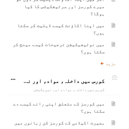
میرے کورسز اور سرٹیفکیٹس کا کیا
ہوگا؟
میں اپنا اکاؤنٹ کیسے ڈیلیٹ کر سکتا
ہوں؟
میں نوٹیفیکیشن ترجیحات کیسے مینج کر
سکتا ہوں؟
مزید
کورس میں داخلہ، مواد، اور نیویگیشن
کورس میں داخلہ، مواد، اور نیویگیشن
میں کورسز کے متعلق اپنی رائے کیسے دے
سکتا ہوں؟
بصیرت اکیڈمی کے کورسز کن زبانوں میں