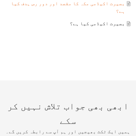
بصیرت اکیڈمی مکہ کا مقصد اور دور رس ہدف کیا
ہے؟
بصیرت اکیڈمی کیا ہے؟
ہمیں ایک ٹکٹ بھیجیں اور ہم آپ سے رابطہ کریں گے۔